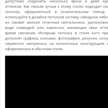
допустимо соединять несколько ярких и даже кр
оттенков. Как нельзя лучше к этому стилю подходит н
потолок, оформленный в ослепительном глянце.
используйте в дизайне потолков систему «звездное небо»
их оживят мелкие точечные светильники, расположе
виде созвездий или лампочки, меняющие свои отте
время свечения. Интерьер потолка в стиле китч пр
дополнят графика, коллажи, фотографии, рисунки, кот
неуместно смотрелись на потолочных конструкциях 
оформленных в обычном стиле.