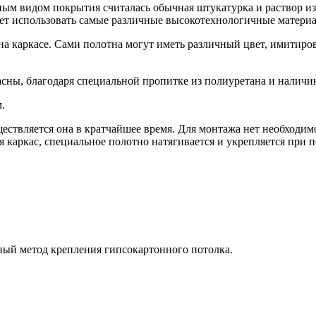
м видом покрытия считалась обычная штукатурка и раствор изве
яет использовать самые различные высокотехнологичные матери
 каркасе. Сами полотна могут иметь различный цвет, имитирова
сны, благодаря специальной пропитке из полиуретана и наличи
.
ществляется она в кратчайшее время. Для монтажа нет необход
 каркас, специальное полотно натягивается и укрепляется при
ный метод крепления гипсокартонного потолка.