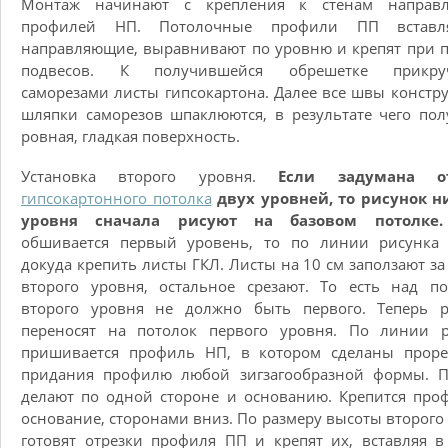
Монтаж начинают с крепления к стенам направ
профилей НП. Потолочные профили ПП встав
направляющие, выравнивают по уровню и крепят при
подвесов. К получившейся обрешетке прикру
саморезами листы гипсокартона. Далее все швы констр
шляпки саморезов шпаклюются, в результате чего пол
ровная, гладкая поверхность.
Установка второго уровня.
Если задумана от
гипсокартонного потолка
двух уровней, то рисунок н
уровня сначала рисуют на базовом потолк
обшивается первый уровень, то по линии рисунка 
докуда крепить листы ГКЛ. Листы на 10 см заползают з
второго уровня, остальное срезают. То есть над п
второго уровня не должно быть первого. Теперь р
переносят на потолок первого уровня. По линии р
пришивается профиль НП, в котором сделаны проре
придания профилю любой зигзагообразной формы. П
делают по одной стороне и основанию. Крепится про
основание, сторонами вниз. По размеру высоты второго
готовят отрезки профиля ПП и крепят их, вставляя 