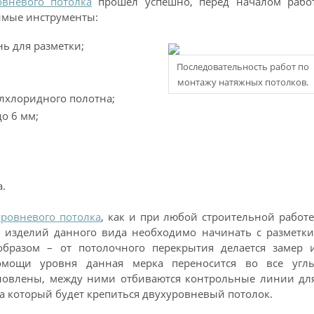
вневого потолка
прошел успешно, перед началом рабо
димые инструменты:
ь для разметки;
Последовательность работ по
монтажу натяжных потолков.
лхлоридного полотна;
о 6 мм;
.
уровневого потолка
, как и при любой строительной работе
ж изделий данного вида необходимо начинать с разметки
бразом – от потолочного перекрытия делается замер 
помощи уровня данная мерка переносится во все угл
ановлены, между ними отбиваются контрольные линии дл
а который будет крепиться двухуровневый потолок.