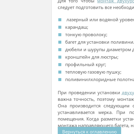
Для того чтобы
монтаж двухуро
следует подготовить все необхо
лазерный или водяной уровен
карандаш;
тонкую проволоку;
багет для установки поливини
дюбели и шурупы диаметром д
кронштейн для люстры;
профильный круг;
тепловую газовую пушку;
поливинилхлоридные полотна
При проведении установки
двух
важна точность, поэтому монта
Она производится следующим о
устанавливается мерка. При 
помещения. Когда разметки уст
монтажа направляющего багета, н
Вернуться к оглавлению