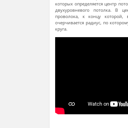
которых определяется центр пот
двухуровневого потолка. В це
проволока, к концу которой, 
очерчивается радиус, по котором
круга.