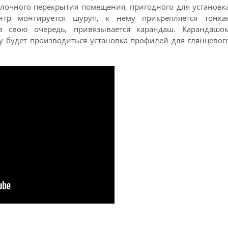
олочного перекрытия помещения, пригодного для установк
нтр монтируется шуруп, к нему прикрепляется тонка
в свою очередь, привязывается карандаш. Карандашо
у будет производиться установка профилей для глянцевог