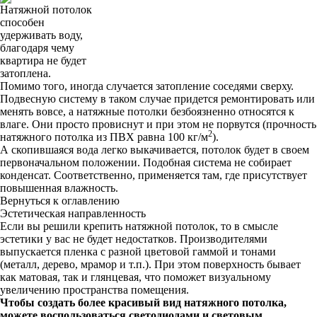
Натяжной потолок
способен
удерживать воду,
благодаря чему
квартира не будет
затоплена.
Помимо того, иногда случается затопление соседями сверху.
Подвесную систему в таком случае придется ремонтировать или
менять вовсе, а натяжные потолки безбоязненно относятся к
влаге. Они просто провиснут и при этом не порвутся (прочность
2
натяжного потолка из ПВХ равна 100 кг/м
).
А скопившаяся вода легко выкачивается, потолок будет в своем
первоначальном положении. Подобная система не собирает
конденсат. Соответственно, применяется там, где присутствует
повышенная влажность.
Вернуться к оглавлению
Эстетическая направленность
Если вы решили крепить натяжной потолок, то в смысле
эстетики у вас не будет недостатков. Производителями
выпускается пленка с разной цветовой гаммой и тонами
(металл, дерево, мрамор и т.п.). При этом поверхность бывает
как матовая, так и глянцевая, что поможет визуальному
увеличению пространства помещения.
Чтобы создать более красивый вид натяжного потолка,
можете воспользоваться светодиодами и световым