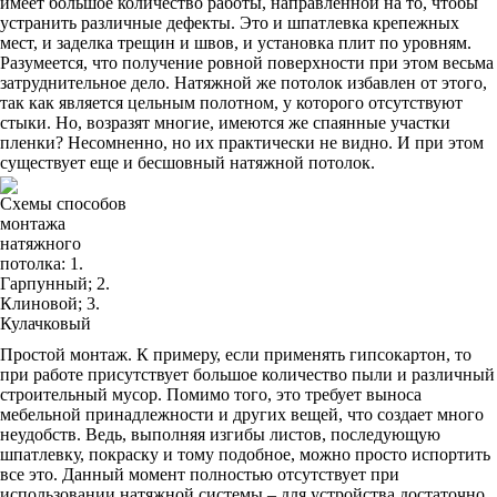
имеет большое количество работы, направленной на то, чтобы
устранить различные дефекты. Это и шпатлевка крепежных
мест, и заделка трещин и швов, и установка плит по уровням.
Разумеется, что получение ровной поверхности при этом весьма
затруднительное дело. Натяжной же потолок избавлен от этого,
так как является цельным полотном, у которого отсутствуют
стыки. Но, возразят многие, имеются же спаянные участки
пленки? Несомненно, но их практически не видно. И при этом
существует еще и бесшовный натяжной потолок.
Схемы способов
монтажа
натяжного
потолка: 1.
Гарпунный; 2.
Клиновой; 3.
Кулачковый
Простой монтаж. К примеру, если применять гипсокартон, то
при работе присутствует большое количество пыли и различный
строительный мусор. Помимо того, это требует выноса
мебельной принадлежности и других вещей, что создает много
неудобств. Ведь, выполняя изгибы листов, последующую
шпатлевку, покраску и тому подобное, можно просто испортить
все это. Данный момент полностью отсутствует при
использовании натяжной системы – для устройства достаточно