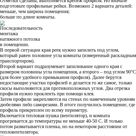
Отметки сделаны, выполняется крепеж профиля. Но вначале
подготовьте профильные рейки. Возможно 2 варианта деталей:
меньше, чем ширина помещения;
больше по длине комнаты.
Последовательность
монтажа
натяжного потолка
в помещении.
В первой ситуации края реек нужно запилить под углом,
который равен половине угла комнаты (измеренный раскладным
транспортиром).
Второй вариант подразумевает запиливание одного края с
размером половины угла помещения, а второго – под углом 90°С
(для более удобного примыкания профиля). Далее берутся
недостающие участки профилей и делается то же самое, только
скосы выполняются для противоположных углов. Два отрезка
профиля нужно проклеить при помощи клея.
Затем профили закрепляются на стенах по намеченным уровням
дюбелями либо саморезами. В итоге получилось помещение, где
профиль прикреплен по всему периметру.
Включается тепловая пушка (вентилятор), и комната
прогревается до температуры не меньше 40-50 С. И только
потом разматывается пленка, но на некотором расстоянии от
тепловентилятора.