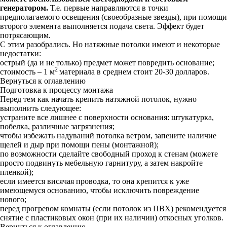
генератором.
Т.е. первые направляются в точки
предполагаемого освещения (своеобразные звезды), при помощи
второго элемента выполняется подача света. Эффект будет
потрясающим.
С этим разобрались. Но натяжные потолки имеют и некоторые
недостатки:
острый (да и не только) предмет может повредить основание;
2
стоимость – 1 м
материала в среднем стоит 20-30 долларов.
Вернуться к оглавлению
Подготовка к процессу монтажа
Перед тем как начать крепить натяжной потолок, нужно
выполнить следующее:
устраните все лишнее с поверхности основания: штукатурка,
побелка, различные загрязнения;
чтобы избежать надуваний потолка ветром, запените наличие
щелей и дыр при помощи пены (монтажной);
по возможности сделайте свободный проход к стенам (можете
просто подвинуть мебельную гарнитуру, а затем накройте
пленкой);
если имеется висячая проводка, то она крепится к уже
имеющемуся основанию, чтобы исключить повреждение
нового;
перед прогревом комнаты (если потолок из ПВХ) рекомендуется
снятие с пластиковых окон (при их наличии) откосных уголков.
Вернуться к оглавлению