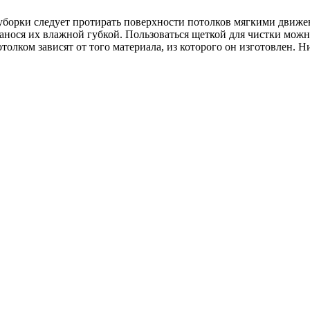
уборки следует протирать поверхности потолков мягкими движе
ося их влажной губкой. Пользоваться щеткой для чистки можно т
олком зависят от того материала, из которого он изготовлен. 