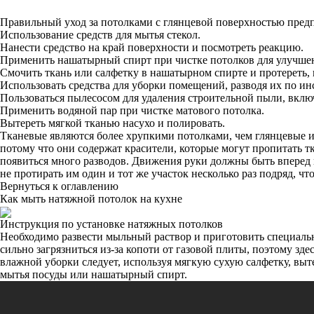
Правильный уход за потолками с глянцевой поверхностью пред
Использование средств для мытья стекол.
Нанести средство на край поверхности и посмотреть реакцию.
Применить нашатырный спирт при чистке потолков для улучше
Смочить ткань или салфетку в нашатырном спирте и протереть,
Использовать средства для уборки помещений, разводя их по инс
Пользоваться пылесосом для удаления строительной пыли, вклю
Применить водяной пар при чистке матового потолка.
Вытереть мягкой тканью насухо и полировать.
Тканевые являются более хрупкими потолками, чем глянцевые ил
потому что они содержат красители, которые могут пропитать т
появиться много разводов. Движения руки должны быть вперед 
не протирать им один и тот же участок несколько раз подряд, ч
Вернуться к оглавлению
Как мыть натяжной потолок на кухне
Инструкция по установке натяжных потолков
Необходимо развести мыльный раствор и приготовить специальн
сильно загрязниться из-за копоти от газовой плиты, поэтому зд
влажной уборки следует, используя мягкую сухую салфетку, выте
мытья посуды или нашатырный спирт.