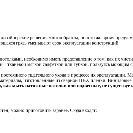
и дизайнерские решения многообразны, но в то же время преду
евшаяся грязь уменьшают срок эксплуатации конструкций.
отолками, необходимо иметь представление о том, как их чисти
й – тканевой мягкой салфеткой или губкой, пользуясь моющим 
остоянного тщательного ухода в процессе их эксплуатации. Мат
териалы, изготовленные из сварной ПВХ пленки. Виниловые де
, как мыть натяжные потолки или подвесные, не существует
тен, можно приготовить заранее. Сюда входят: