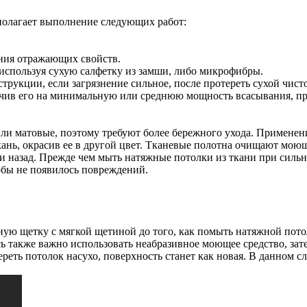
полагает выполнение следующих работ:
ния отражающих свойств.
 используя сухую салфетку из замши, либо микрофибры.
трукции, если загрязнение сильное, после протереть сухой чист
чив его на минимальную или среднюю мощность всасывания, про
и матовые, поэтому требуют более бережного ухода. Применение
кань, окрасив ее в другой цвет. Тканевые полотна очищают мою
и назад. Прежде чем мыть натяжные потолки из ткани при сильн
тобы не появилось повреждений.
ую щетку с мягкой щетиной до того, как помыть натяжной потол
есь также важно использовать неабразивное моющее средство, за
реть потолок насухо, поверхность станет как новая. В данном сл