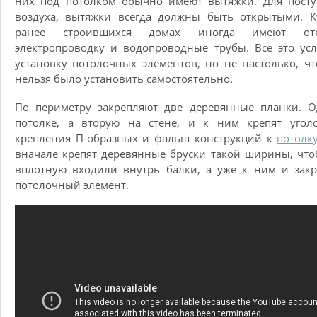
них под потолком обычно имеют вытяжки. Для посту
воздуха, вытяжки всегда должны быть открытыми. К
ранее строившихся домах иногда имеют отк
электропроводку и водопроводные трубы. Все это ус
установку потолочных элементов, но не настолько, ч
нельзя было установить самостоятельно.
По периметру закрепляют две деревянные планки. О
потолке, а вторую на стене, и к ним крепят уголо
крепления П-образных и фальш конструкций к
потолк
вначале крепят деревянные бруски такой ширины, чт
вплотную входили внутрь балки, а уже к ним и зак
потолочный элемент.