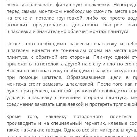
всего использовать финишную шпаклевку. Непосредс
перед самым монтажом необходимо смочить места кр
на стене и потолке грунтовкой, либо же просто вод
позволит предотвратить достаточно быстрое выс
шпаклевки и значительно облегчит монтаж плинтуса.
После этого необходимо развести шпаклевку и неб
шпателем нанести ее тоненьким слоем на места кре
плинтуса, с обратной его стороны. Плинтус одной с
приложить на потолок, а другой на стену и плотно его п
Всю лишнюю шпаклевку необходимо сразу же аккуратно
при помощи шпателя. Образовавшиеся щели в пр
монтажа стоит замазать шпаклевкой. После того как 
будет прикреплен, влажной тряпочкой необходимо тщ
удалить шпаклевку с внешней стороны плинтуса, ме
соединения замазать шпаклевкой и протереть тряпочкой
Кроме того, наклейку потолочного плинтуса
производить и на специальный герметик, клеевые сос
также на жидкие гвозди. Однако все эти материалы лучш
использовать в том случае, если обои уже поклеены на с