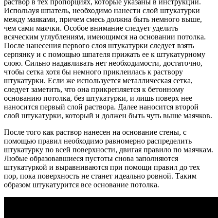
раствор в тех пропорциях, которые указаны в инструкции.
Используя шпатель, необходимо нанести слой штукатурки
между маяками, причем смесь должна быть немного выше,
чем сами маячки. Особое внимание следует уделить
всяческим углублениям, имеющимся на основании потолка.
После нанесения первого слоя штукатурки следует взять
серпянку и с помощью шпателя прижать ее к штукатурному
слою. Сильно надавливать нет необходимости, достаточно,
чтобы сетка хотя бы немного приклеилась к раствору
штукатурки. Если же используется металлическая сетка,
следует заметить, что она прикрепляется к бетонному
основанию потолка, без штукатурки, и лишь поверх нее
наносится первый слой раствора. Далее наносится второй
слой штукатурки, который и должен быть чуть выше маячков.
После того как раствор нанесен на основание стены, с
помощью правил необходимо равномерно распределить
штукатурку по всей поверхности, двигая правило по маячкам.
Любые образовавшиеся пустоты снова заполняются
штукатуркой и выравниваются при помощи правил до тех
пор, пока поверхность не станет идеально ровной. Таким
образом штукатурится все основание потолка.