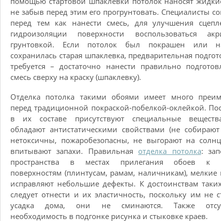
помощью стартовой шпаклевки потолок наносят жидки
не забыв перед этим его прогрунтовать. Специалисты со
перед тем как нанести смесь, для улучшения сцепл
гидроизоляции поверхности воспользоваться акр
грунтовкой. Если потолок был покрашен или 
сохранилась старая шпаклевка, предварительная подгот
требуется – достаточно нанести правильно подгото
смесь сверху на краску (шпаклевку).
Отделка потолка такими обоями имеет много преим
перед традиционной покраской-побелкой-оклейкой. По
в их составе присутствуют специальные веществ
обладают антистатическими свойствами (не собирают
нетоксичны, пожаробезопасны, не выгорают на солн
впитывают запахи. Правильная
отделка потолка
: за
пространства в местах прилегания обоев к 
поверхностям (плинтусам, рамам, наличникам), мелкие
исправляют небольшие дефекты. К достоинствам таки
следует отнести и их эластичность, поскольку им не 
усадка дома, они не сминаются. Также отсут
необходимость в подгонке рисунка и стыковке краев.