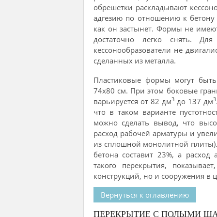
обрешетки раскладывают кессон
адгезию по отношению к бетону и
как он застынет. Формы не имеют
достаточно легко снять. Для
кессонообразователи не двигалис
сделанных из металла.
Пластиковые формы могут быть
74х80 см. При этом боковые гран
3
3
варьируется от 82 дм
до 137 дм
что в таком варианте пустотнос
можно сделать вывод, что высо
расход рабочей арматуры и увел
из сплошной монолитной плиты). 
бетона составит 23%, а расход
такого перекрытия, показывае
конструкций, но и сооружения в 
Вернуться к оглавлению
ПЕРЕКРЫТИЕ С ПОЛЫМИ Ш