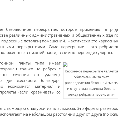
ное безбалочное перекрытие, которое применяют в ряд
ьстве различных административных и общественных (где п
 подвесные потолки) помещений. Фактически это каркасны
онными перекрытиями. Само перекрытие – это ребриста
асположенные в нижней части, взаимно перпендикулярны.
етонной плиты типа имеет
сохранен только на ребрах с
Кессонное перекрытие является
зоны сечения он удален).
облегченным за счет
я для жесткости. Благодаря
распределения бетонной смеси,
ьно экономится материал и
и отсутствия излишка бетона
пролеты (если сравнивать со
между ребрами перекрытия.
т с помощью опалубки из пластмассы. Это формы размеро
располагают на небольшом расстоянии друг от друга (по ося