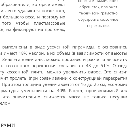
стоек и металлических
ообразователи, которые имеют
обрешеток, поможет
 легко удаляются после того,
технически грамотно
 большого веса, и поэтому их
обустроить кессонное
 того чтобы пластмассовые
перекрытие.
ь, их фиксируют на прогонах,
 выполнены в виде усеченной пирамиды, с основание
и имеют 18% наклон, а их объем (в зависимости от высоты
. Зная эти величины, можно произвести расчет и выяснить
ть кессонного перекрытия составит от 48 до 51%. Отсюд
ту кессонной плиты можно увеличить вдвое. Это снизи
ичит пролеты (при сравнивании с конструкцией перекрыти
При этом толщина увеличивается от 16 до 25 см, экономи
 арматуры уменьшится на 40%. Расчет, производимый дл
т, что значительно снижается масса не только несущи
целом.
АРАМИ