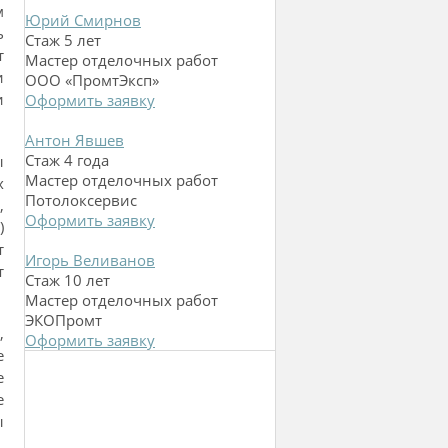
м
Юрий Смирнов
ь
Стаж 5 лет
т
Мастер отделочных работ
и
ООО «ПромтЭксп»
и
Оформить заявку
Антон Явшев
Стаж 4 года
ы
Мастер отделочных работ
х
Потолоксервис
,
Оформить заявку
)
т
Игорь Веливанов
т
Стаж 10 лет
Мастер отделочных работ
ЭКОПромт
,
Оформить заявку
е
е
е
ы