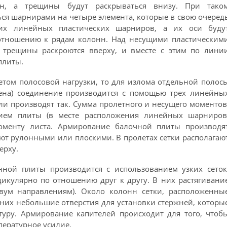
н, а трещины будут раскрываться внизу. При тако
ься шарнирами на четыре элемента, которые в свою очеред
щих линейных пластических шарниров, а их оси буду
отношению к рядам колонн. Над несущими пластическим
 трещины раскроются вверху, и вместе с этим по лини
плиты.
етом полосовой нагрузки, то для излома отдельной полос
вена) соединение производится с помощью трех линейны
ли производят так. Сумма пролетного и несущего моментов
ием плиты (в месте расположения линейных шарниров
оменту листа. Армирование балочной плиты производя
ют рулонными или плоскими. В пролетах сетки располагаю
ерху.
ной плиты производится с использованием узких сеток
икулярно по отношению друг к другу. В них растягивани
вум направлениям). Около колонн сетки, расположенны
 них небольшие отверстия для установки стержней, которы
уру. Армирование капителей происходит для того, чтоб
пературное усилие.