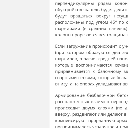
перпендикулярны рядам колон
обустройстве панель будет делит
будут вращаться вокруг несу
расположены под углом 45° по 
шарнирами (в средних панелях)
колонн прорезается вся толщина 
Если загружение происходит с уч
(при котором образуются два з
шарниров, а расчет средней пане
которые воспринимаются сечен
приравнивается к балочному м
сварными сетками, которые быва
внизу, а на опорах укладывают вв
Армирование безбалочной бетон
расположенных взаимно перпенд
происходит двумя слоями (по д
вверху, раздвигают или делают в
компенсируют прорванную армат
воспринималось усадочное и тем