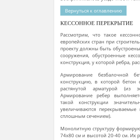
Вернуться к оглавлению
КЕССОННОЕ ПЕРЕКРЫТИЕ
Рассмотрим, что такое кессон
европейских стран при строител
проекту должны быть обустроены
сооружения, обустроенные кесс
конструкция, у которой ребра, р
Армирование безбалочной б
конструкцию, в которой бетон 
растянутой арматурой (из 
Армирование ребер выполняетс
такой конструкции значител
увеличиваются перекрываемые 
сплошным сечением).
Монолитную структуру формирую
74х80 см и высотой 20-40 см. Их 