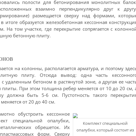
азовались полости для бетонирования монолитных балок
положенных взаимно перпендикулярно друг к другу
армирование) размещается сверху над формами, которы
 в итоге образуется железобетонная кессонная конструкци
. На том участке, где перекрытие сопрягается с колонно
ошную бетонную плиту.
СОНОВ
рается на колонны, располагается арматура, и поэтому здес
литную плиту. Отсюда вывод: одна часть кессонног
 с удаленным бетоном в растянутой зоне, а другая ее част
плиты. При этом толщина ребер меняется от 10 до 20 см, 
у должна быть 5-6 см. Пустотность такого перекрыти
 меняется от 20 до 40 см.
амотно обустроить кессонное
лект специальной опалубки,
Комплект специальной
еталлических обрешеток. Их
опалубки, который состоит из
 пластмассовых форм. Сверху