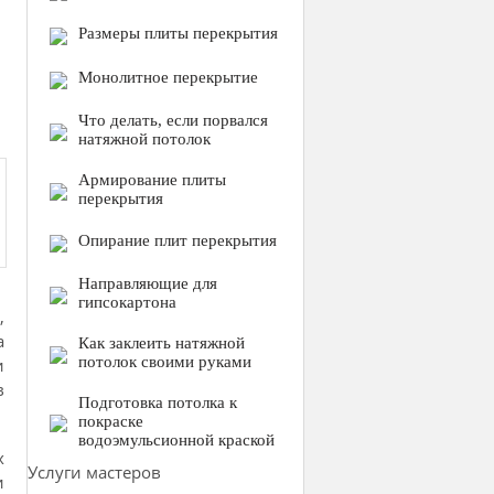
Размеры плиты перекрытия
Монолитное перекрытие
Что делать, если порвался
натяжной потолок
Армирование плиты
перекрытия
Опирание плит перекрытия
Направляющие для
гипсокартона
,
а
Как заклеить натяжной
потолок своими руками
и
в
Подготовка потолка к
покраске
водоэмульсионной краской
х
Услуги мастеров
и