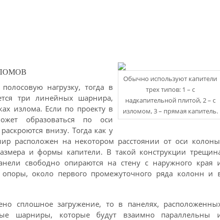
ЗЛОМОВ
Обычно используют капители
 полосовую нагрузку, тогда в
трех типов: 1 – с
ется три линейных шарнира,
надкапительной плитой, 2 – с
ах излома. Если по проекту в
изломом, 3 – прямая капитель.
ожет образоваться по оси
раскроются внизу. Тогда как у
ир расположен на некотором расстоянии от оси колоны
размера и формы капители. В такой конструкции трещин
панели свободно опираются на стену с наружного края 
опоры, около первого промежуточного ряда колонн и 
ено сплошное загружение, то в панелях, расположенны
ные шарниры, которые будут взаимно параллельны 