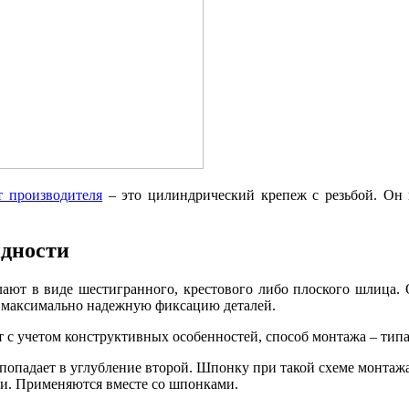
т производителя
– это цилиндрический крепеж с резьбой. Он и
идности
лают в виде шестигранного, крестового либо плоского шлица. 
т максимально надежную фиксацию деталей.
с учетом конструктивных особенностей, способ монтажа – типа
 попадает в углубление второй. Шпонку при такой схеме монтажа
и. Применяются вместе со шпонками.