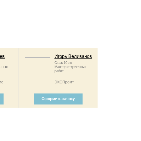
ев
Игорь Веливанов
Стаж 10 лет
очных
Мастер отделочных
работ
ис
ЭКОПромт
Оформить заявку