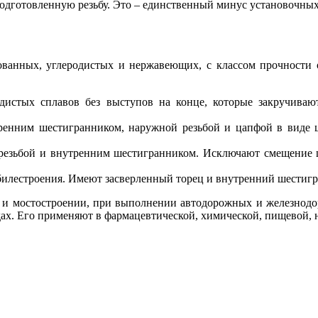
дготовленную резьбу. Это – единственный минус установочных
ванных, углеродистых и нержавеющих, с классом прочности от
дистых сплавов без выступов на конце, которые закручива
енним шестигранником, наружной резьбой и цапфой в виде ци
резьбой и внутренним шестигранником. Исключают смещение ш
билестроения. Имеют засверленный торец и внутренний шестиг
о- и мостостроении, при выполнении автодорожных и железнод
ах. Его применяют в фармацевтической, химической, пищевой,