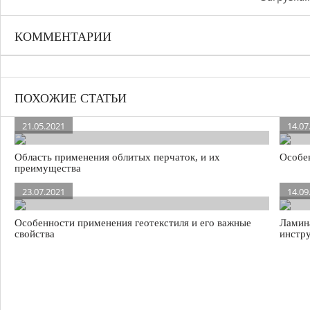
КОММЕНТАРИИ
ПОХОЖИЕ СТАТЬИ
21.05.2021
14.07
Область применения облитых перчаток, и их
Особе
преимущества
23.07.2021
14.09
Особенности применения геотекстиля и его важные
Ламина
свойства
инстр