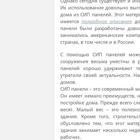
Однако сегодня существуют и ин
Их использование довольно выго
дома из СИП панелей. Этот матер
имеется
подробное описание
до
панели были разработаны довол
занимались американские компа
странах, в том числе и в России.
С помощью СИП панелей можн
сооружения весьма уместны в 
панелей хорошо удерживают те
утратили своей актуальности. Н
домов.
СИП панели – это современный м
Он имеет немало преимуществ, н
постройке дома. Прежде всего с
весят. Малый вес – это полезн
здания. Кроме того, строител
обусловлено тем, что этот мате
здания занимает несколько нед
рабочих.