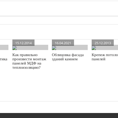
15.12.2014
16.04.2021
25.12.2013
Как правильно
Облицовка фасада
Крепеж потол
стика
произвести монтаж
зданий камнем
панелей
панелей МДФ на
теплоизоляцию?