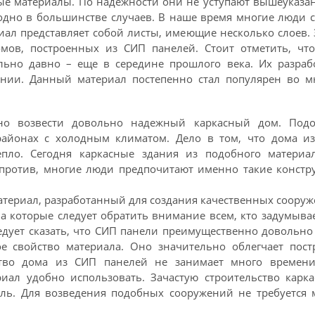
ые материалы. По надежности они не уступают вышеуказа
дно в большинстве случаев. В наше время многие люди с
иал представляет собой листы, имеющие несколько слоев. 
мов, построенных из СИП панелей. Стоит отметить, чт
ьно давно – еще в середине прошлого века. Их разраб
нии. Данный материал постепенно стал популярен во м
о возвести довольно надежный каркасный дом. Под
районах с холодным климатом. Дело в том, что дома и
пло. Сегодня каркасные здания из подобного материа
апротив, многие люди предпочитают именно такие констр
атериал, разработанный для создания качественных сооруж
а которые следует обратить внимание всем, кто задумывае
ледует сказать, что СИП панели преимущественно довольно
ое свойство материала. Оно значительно облегчает пост
ьство дома из СИП панелей не занимает много времени
риал удобно использовать. Зачастую строительство карка
ель. Для возведения подобных сооружений не требуется 