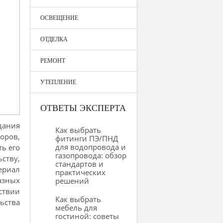
ОСВЕЩЕНИЕ
ОТДЕЛКА
РЕМОНТ
УТЕПЛЕНИЕ
ОТВЕТЫ ЭКСПЕРТА
дания
Как выбрать
оров,
фитинги ПЭ/ПНД
для водопровода и
ь его
газопровода: обзор
ьству,
стандартов и
ериал
практических
азных
решений
ствии
Как выбрать
ьства
мебель для
гостиной: советы