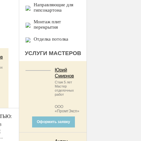
Направляющие для
гипсокартона
Монтаж плит
перекрытия
Отделка потолка
УСЛУГИ МАСТЕРОВ
ов
ых
Юрий
Смирнов
Стаж 5 лет
Мастер
отделочных
работ
ООО
«ПромтЭксп»
ТЬЮ:
Оформить заявку
в
..