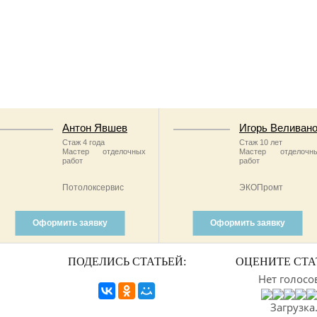
Антон Явшев
Игорь Веливан
Стаж 4 года
Стаж 10 лет
Мастер отделочных
Мастер отделочн
работ
работ
Потолоксервис
ЭКОПромт
Оформить заявку
Оформить заявку
ПОДЕЛИСЬ СТАТЬЕЙ:
ОЦЕНИТЕ СТА
Нет голосо
Загрузка.