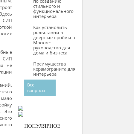
нным.
по созданию
стильного и
троят
функционального
Здесь
интерьера
о СИП
откой
Как установить
рольставни в
ногих
дверные проёмы в
Москве:
руководство для
обные
дома и бизнеса
з СИП
Преимущества
ла не
керамогранита для
укции
интерьера
ений.
Все
вопросы
тся о
 мало
ройку
. Это
сного
много
ПОПУЛЯРНОЕ