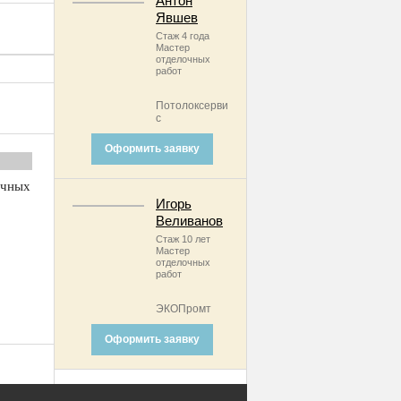
Антон
Явшев
Стаж 4 года
Мастер
отделочных
работ
Потолоксерви
с
Оформить заявку
очных
Игорь
Веливанов
Стаж 10 лет
Мастер
отделочных
работ
ЭКОПромт
Оформить заявку