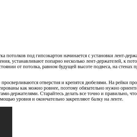
а потолков под гипсокартон начинается с установки лент-держат
ения, устанавливают попарно несколько лент-держателей, к пот
тоянии от потолка, равном будущей высоте подвеса, на стенах п
 просверливаются отверстия и крепятся дюбелями. На рейки пр
тированы как можно ровнее, поэтому обязательно нужно ориенти
ми-держателями. Старайтесь делать все точно и правильно, чтоб
мощью уровня и окончательно закрепляют балку на ленте.