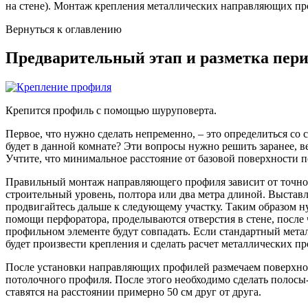
на стене). Монтаж крепления металлических направляющих про
Вернуться к оглавлению
Предварительный этап и разметка пер
Крепится профиль с помощью шуруповерта.
Первое, что нужно сделать непременно, – это определиться со
будет в данной комнате? Эти вопросы нужно решить заранее, ве
Учтите, что минимальное расстояние от базовой поверхности п
Правильный монтаж направляющего профиля зависит от точной 
строительный уровень, полтора или два метра длиной. Выставля
продвигайтесь дальше к следующему участку. Таким образом н
помощи перфоратора, проделываются отверстия в стене, после че
профильном элементе будут совпадать. Если стандартный мет
будет произвести крепления и сделать расчет металлических п
После установки направляющих профилей размечаем поверхност
потолочного профиля. После этого необходимо сделать полос
ставятся на расстоянии примерно 50 см друг от друга.