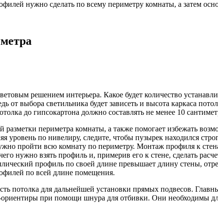
филей нужно сделать по всему периметру комнаты, а затем осн
иметра
 световым решением интерьера. Какое будет количество устанав
дь от выбора светильника будет зависеть и высота каркаса потол
отолка до гипсокартона должно составлять не менее 10 сантимет
разметки периметра комнаты, а также помогает избежать возмо
я уровень по нивелиру, следите, чтобы пузырек находился строг
ужно пройти всю комнату по периметру. Монтаж профиля к стена
го нужно взять профиль и, примерив его к стене, сделать расчет
аллический профиль по своей длине превышает длину стены, от
рофилей по всей длине помещения.
ь потолка для дальнейшей установки прямых подвесов. Главный
ы-ориентиры при помощи шнура для отбивки. Они необходимы дл