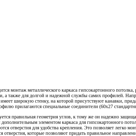
ся монтаж металлического каркаса гипсокартонного потолка, р
ии, а также для долгой и надежной службы самих профилей. Н
 имеет широкую стенку, на которой присутствуют канавки, при
офилю прилагаются специальные соединители (60х27 стандартны
тся правильная геометрия углов, к тому же он надежно защища
 дополнительным элементом каркаса для гипсокартонного потол
тся отверстия для удобства крепления. Это позволяет легко мон
я отверстия, которые позволяют придать правильное направлен