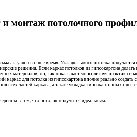
т и монтаж потолочного профи
есьма актуален в наше время. Укладка такого потолка получаетс
йнерские решения. Если каркас потолков из гипсокартона делать
ичных материалов, но, как показывает многолетняя практика и
 каркас для потолка из гипсокартона вполне реально создать с
ия всех частей каркаса, а также укладка гипсокартонных плит с
еренны в том, что потолок получится идеальным.