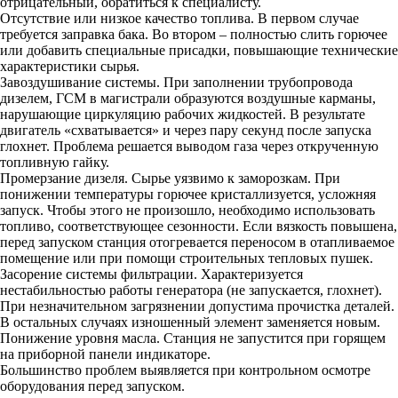
отрицательный, обратиться к специалисту.
Отсутствие или низкое качество топлива. В первом случае
требуется заправка бака. Во втором – полностью слить горючее
или добавить специальные присадки, повышающие технические
характеристики сырья.
Завоздушивание системы. При заполнении трубопровода
дизелем, ГСМ в магистрали образуются воздушные карманы,
нарушающие циркуляцию рабочих жидкостей. В результате
двигатель «схватывается» и через пару секунд после запуска
глохнет. Проблема решается выводом газа через открученную
топливную гайку.
Промерзание дизеля. Сырье уязвимо к заморозкам. При
понижении температуры горючее кристаллизуется, усложняя
запуск. Чтобы этого не произошло, необходимо использовать
топливо, соответствующее сезонности. Если вязкость повышена,
перед запуском станция отогревается переносом в отапливаемое
помещение или при помощи строительных тепловых пушек.
Засорение системы фильтрации. Характеризуется
нестабильностью работы генератора (не запускается, глохнет).
При незначительном загрязнении допустима прочистка деталей.
В остальных случаях изношенный элемент заменяется новым.
Понижение уровня масла. Станция не запустится при горящем
на приборной панели индикаторе.
Большинство проблем выявляется при контрольном осмотре
оборудования перед запуском.