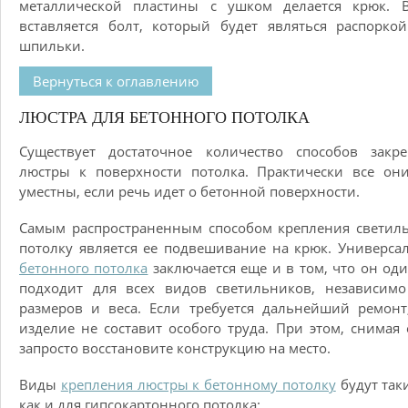
металлической пластины с ушком делается крюк. 
вставляется болт, который будет являться распорко
шпильки.
Вернуться к оглавлению
ЛЮСТРА ДЛЯ БЕТОННОГО ПОТОЛКА
Существует достаточное количество способов закре
люстры к поверхности потолка. Практически все он
уместны, если речь идет о бетонной поверхности.
Самым распространенным способом крепления светил
потолку является ее подвешивание на крюк. Универса
бетонного потолка
заключается еще и в том, что он од
подходит для всех видов светильников, независимо
размеров и веса. Если требуется дальнейший ремонт
изделие не составит особого труда. При этом, снимая 
запросто восстановите конструкцию на место.
Виды
крепления люстры к бетонному потолку
будут так
как и для гипсокартонного потолка: