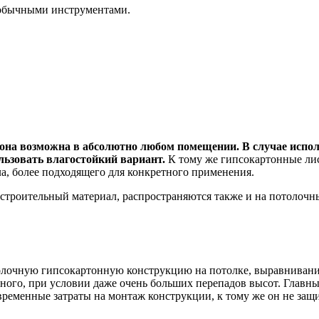
 обычными инструментами.
на возможна в абсолютно любом помещении. В случае исполь
льзовать влагостойкий вариант.
К тому же гипсокартонные ли
а, более подходящего для конкретного применения.
троительный материал, распространяются также и на потолочны
отолочную гипсокартонную конструкцию на потолке, выравниван
ьного, при условии даже очень больших перепадов высот. Глав
временные затраты на монтаж конструкции, к тому же он не защ