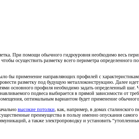
зметка. При помощи обычного гидроуровня необходимо весь пери
 А чтобы осуществить разметку всего периметра определенного
ыло бы применение направляющих профилей с характеристиками 
овести разметку под будущую металлоконструкцию. Далее идет е
ями основного профиля необходимо задать определенный шаг. Ч
навливаемого подвеса выбирается в прямой зависимости от тре
 помещения, оптимальным вариантом будет применение обычного
начально
высокие потолки
, как, например, в домах сталинского 
 существенные преимущества в пользу именно опускания самого 
коммуникаций, а также электропроводку и установить “утопленн